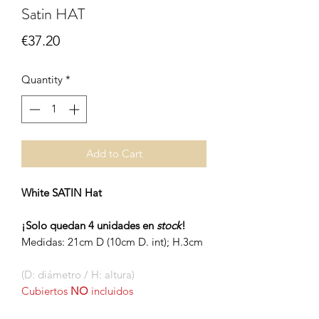
Satin HAT
Price
€37.20
Quantity
*
Add to Cart
White SATIN Hat
¡Solo quedan 4 unidades en
stock
!
Medidas: 21cm D (10cm D. int); H.3cm
(D: diámetro / H: altura)
Cubiertos
NO
incluidos