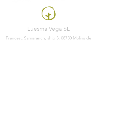
Luesma Vega SL
Francesc Samaranch, ship 3, 08750 Molins de
Rei, Spain
Phone:
+34 93 222 71 93